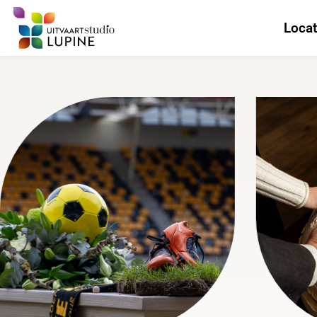
Locat
He
D
A