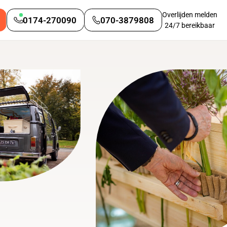
Overlijden melden
0174-270090
070-3879808
24/7 bereikbaar