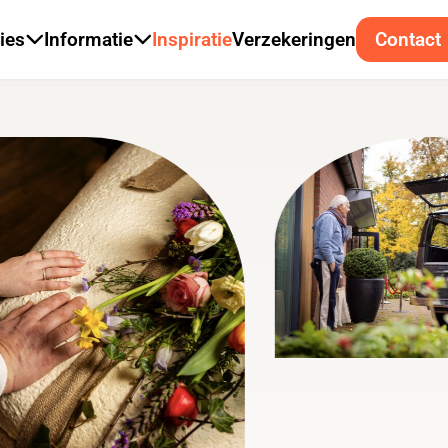
ies
Informatie
Inspiratie
Verzekeringen
Contact
t Familiehuys
Mogelijkheden voor een uitvaart
Poeldijk
e Waterheul
Wat kost een uitvaart?
Wateringen
fscheidskamer Wateringen
Over ons
Wateringen
Vacatures